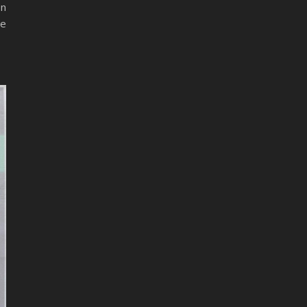
en
de