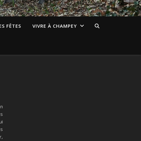
ES FÊTES
VIVRE À CHAMPEY
on
es
ui
es
r,