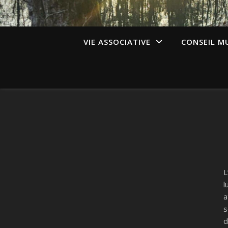
VIE ASSOCIATIVE
CONSEIL M
L
l
a
s
d