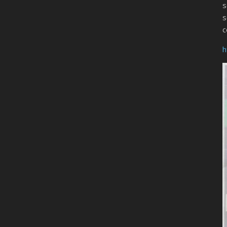
s
s
c
h